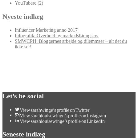
YouTubere
(2)
Nyeste indlæg
Influencer Marketing anno 2017
Infografik: Overhold ny markedsføringslov
SMWCPH: Bloggernes arbejde og dilemmaer – alt det du
ikke ser!
Let’s be social
View sarahwinge’s profile on Twitter
View sarahlouisewinge’s profile on Instagram
View sarahlouisewinge’s profile on LinkedIn
Seneste indlæg