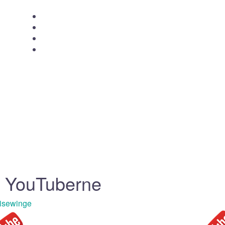
Forside
Om siden
Skribenten bag
Kontakt
e YouTuberne
isewinge