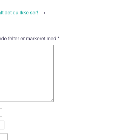
 det du ikke ser!
⟶
e felter er markeret med
*