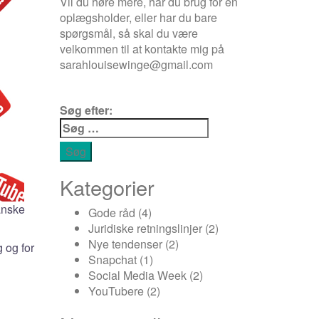
Vil du høre mere, har du brug for en
oplægsholder, eller har du bare
spørgsmål, så skal du være
velkommen til at kontakte mig på
sarahlouisewinge@gmail.com
Søg efter:
Kategorier
danske
Gode råd
(4)
Juridiske retningslinjer
(2)
Nye tendenser
(2)
 og for
Snapchat
(1)
Social Media Week
(2)
YouTubere
(2)