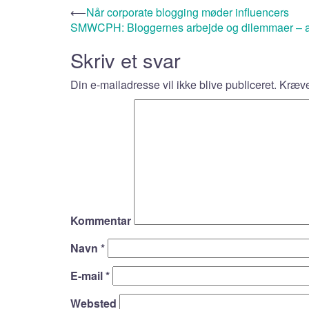
⟵
Når corporate blogging møder influencers
SMWCPH: Bloggernes arbejde og dilemmaer – alt
Skriv et svar
Din e-mailadresse vil ikke blive publiceret.
Kræved
Kommentar
Navn
*
E-mail
*
Websted