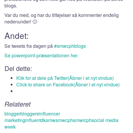
blogs.
Var du med, og har du tilføjelser så kommenter endelig
nedenunder! 🙂
Andet:
Se tweets fra dagen på
#smwcphblogs
Se powerpoint-præsentationen her.
Del dette:
Klik for at dele på Twitter(Åbner i et nyt vindue)
Click to share on Facebook(Åbner i et nyt vindue)
Relateret
blogger
bloggere
influencer
marketing
influentdk
smw
smwcph
smwicph
social media
week