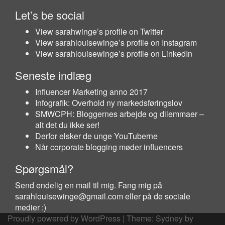
Let’s be social
View sarahwinge’s profile on Twitter
View sarahlouisewinge’s profile on Instagram
View sarahlouisewinge’s profile on LinkedIn
Seneste indlæg
Influencer Marketing anno 2017
Infografik: Overhold ny markedsføringslov
SMWCPH: Bloggernes arbejde og dilemmaer –
alt det du ikke ser!
Derfor elsker de unge YouTuberne
Når corporate blogging møder influencers
Spørgsmål?
Send endelig en mail til mig. Fang mig på
sarahlouisewinge@gmail.com eller på de sociale
medier :)
Proudly powered by WordPress
|
Theme:
Sydney
by