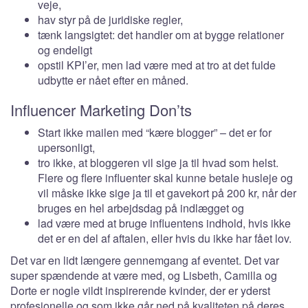
veje,
hav styr på de juridiske regler,
tænk langsigtet: det handler om at bygge relationer
og endeligt
opstil KPI’er, men lad være med at tro at det fulde
udbytte er nået efter en måned.
Influencer Marketing Don’ts
Start ikke mailen med “kære blogger” – det er for
upersonligt,
tro ikke, at bloggeren vil sige ja til hvad som helst.
Flere og flere influenter skal kunne betale husleje og
vil måske ikke sige ja til et gavekort på 200 kr, når der
bruges en hel arbejdsdag på indlægget og
lad være med at bruge influentens indhold, hvis ikke
det er en del af aftalen, eller hvis du ikke har fået lov.
Det var en lidt længere gennemgang af eventet. Det var
super spændende at være med, og Lisbeth, Camilla og
Dorte er nogle vildt inspirerende kvinder, der er yderst
profesionelle og som ikke går ned på kvaliteten på deres