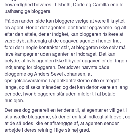
troværdighed bevares. Lisbeth, Dorte og Camilla er alle
uafhængige bloggere.
På den anden side kan bloggere vælge at være tilknyttet
en agent. Her er det agenten, der finder opgaverne, og alt
efter den aftale, der er indgået, kan bloggeren risikere at
være dybt afhængig af de opgaver, agenten henter ind,
fordi der i nogle kontrakter står, at bloggeren ikke selv må
lave kampagner uden agenten er inddraget. Det kan
betyde, at hvis agenten ikke tilbyder opgaver, er der ingen
indtjening for bloggeren. Derudover nævnte både
bloggerne og Anders Sevel Johansen, at
opsigelsesvarslerne i agentkontrakterne ofte er meget
lange, op til seks måneder, og det kan derfor være en lang
periode, hvor bloggeren står uden midler til at betale
huslejen.
Der ses dog generelt en tendens til, at agenter er villige til
at ansætte bloggerne, så der er en fast indtægt alligevel, og
at de således ikke er afhængige af, at agenten sender
arbejde i deres retning i lige så høj grad.