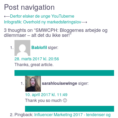
Post navigation
⟵
Derfor elsker de unge YouTuberne
Infografik: Overhold ny markedsføringslov
⟶
3 thoughts on “
SMWCPH: Bloggernes arbejde og
dilemmaer – alt det du ikke ser!
”
Bablofil
siger:
28. marts 2017 kl. 20:56
Thanks, great article.
Svar
sarahlouisewinge
siger:
10. april 2017 kl. 11:49
Thank you so much 🙂
Svar
Pingback:
Influencer Marketing 2017 - tendenser og