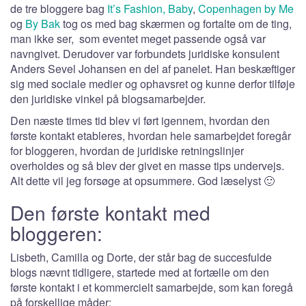
de tre bloggere bag
It’s Fashion, Baby
,
Copenhagen by Me
og
By Bak
tog os med bag skærmen og fortalte om de ting,
man ikke ser, som eventet meget passende også var
navngivet. Derudover var forbundets juridiske konsulent
Anders Sevel Johansen en del af panelet. Han beskæftiger
sig med sociale medier og ophavsret og kunne derfor tilføje
den juridiske vinkel på blogsamarbejder.
Den næste times tid blev vi ført igennem, hvordan den
første kontakt etableres, hvordan hele samarbejdet foregår
for bloggeren, hvordan de juridiske retningslinjer
overholdes og så blev der givet en masse tips undervejs.
Alt dette vil jeg forsøge at opsummere. God læselyst 🙂
Den første kontakt med
bloggeren:
Lisbeth, Camilla og Dorte, der står bag de succesfulde
blogs nævnt tidligere, startede med at fortælle om den
første kontakt i et kommercielt samarbejde, som kan foregå
på forskellige måder: