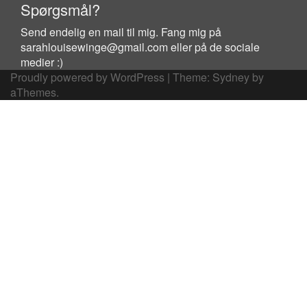
Spørgsmål?
Send endelig en mail til mig. Fang mig på
sarahlouisewinge@gmail.com eller på de sociale
medier :)
Proudly powered by WordPress
|
Theme:
Sydney
by
aThemes.