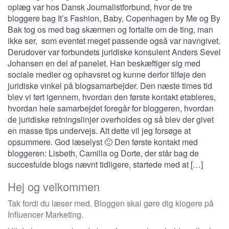
oplæg var hos Dansk Journalistforbund, hvor de tre
bloggere bag It’s Fashion, Baby, Copenhagen by Me og By
Bak tog os med bag skærmen og fortalte om de ting, man
ikke ser, som eventet meget passende også var navngivet.
Derudover var forbundets juridiske konsulent Anders Sevel
Johansen en del af panelet. Han beskæftiger sig med
sociale medier og ophavsret og kunne derfor tilføje den
juridiske vinkel på blogsamarbejder. Den næste times tid
blev vi ført igennem, hvordan den første kontakt etableres,
hvordan hele samarbejdet foregår for bloggeren, hvordan
de juridiske retningslinjer overholdes og så blev der givet
en masse tips undervejs. Alt dette vil jeg forsøge at
opsummere. God læselyst 🙂 Den første kontakt med
bloggeren: Lisbeth, Camilla og Dorte, der står bag de
succesfulde blogs nævnt tidligere, startede med at […]
Hej og velkommen
Tak fordi du læser med. Bloggen skal gøre dig klogere på
Influencer Marketing.