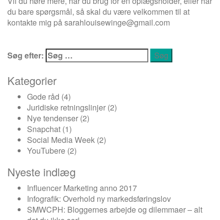
Vil du høre mere, har du brug for en oplægsholder, eller har
du bare spørgsmål, så skal du være velkommen til at
kontakte mig på
sarahlouisewinge@gmail.com
Søg efter:
Kategorier
Gode råd
(4)
Juridiske retningslinjer
(2)
Nye tendenser
(2)
Snapchat
(1)
Social Media Week
(2)
YouTubere
(2)
Nyeste indlæg
Influencer Marketing anno 2017
Infografik: Overhold ny markedsføringslov
SMWCPH: Bloggernes arbejde og dilemmaer – alt