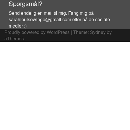
Spørgsmål?
Send endelig en mail til mig. Fang mig på
sarahlouisewinge@gmail.com eller på de sociale
medier :)
Proudly powered by WordPress
|
Theme:
Sydney
by
aThemes.