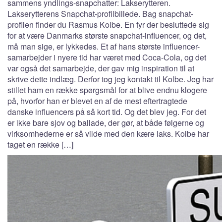
sammens yndlings-snapchatter: Lakserytteren.
Lakserytterens Snapchat-profilbillede. Bag snapchat-
profilen finder du Rasmus Kolbe. En fyr der besluttede sig
for at være Danmarks største snapchat-influencer, og det,
må man sige, er lykkedes. Et af hans største influencer-
samarbejder i nyere tid har været med Coca-Cola, og det
var også det samarbejde, der gav mig inspiration til at
skrive dette indlæg. Derfor tog jeg kontakt til Kolbe. Jeg har
stillet ham en række spørgsmål for at blive endnu klogere
på, hvorfor han er blevet en af de mest eftertragtede
danske influencers på så kort tid. Og det blev jeg. For det
er ikke bare sjov og ballade, der gør, at både følgerne og
virksomhederne er så vilde med den kære laks. Kolbe har
taget en række […]