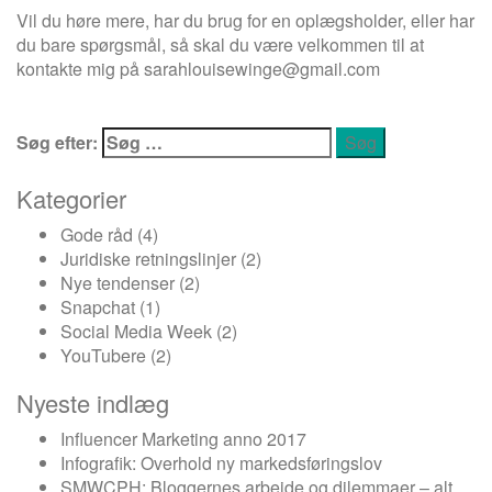
Vil du høre mere, har du brug for en oplægsholder, eller har
du bare spørgsmål, så skal du være velkommen til at
kontakte mig på
sarahlouisewinge@gmail.com
Søg efter:
Kategorier
Gode råd
(4)
Juridiske retningslinjer
(2)
Nye tendenser
(2)
Snapchat
(1)
Social Media Week
(2)
YouTubere
(2)
Nyeste indlæg
Influencer Marketing anno 2017
Infografik: Overhold ny markedsføringslov
SMWCPH: Bloggernes arbejde og dilemmaer – alt