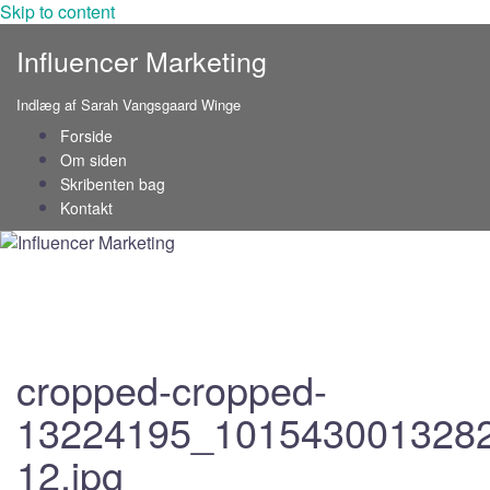
Skip to content
Influencer Marketing
Indlæg af Sarah Vangsgaard Winge
Forside
Om siden
Skribenten bag
Kontakt
cropped-cropped-
13224195_101543001328
12.jpg