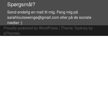
Spørgsmål?
Send endelig en mail til mig. Fang mig på
sarahlouisewinge@gmail.com eller på de sociale
medier :)
Proudly powered by WordPress
|
Theme:
Sydney
by
aThemes.