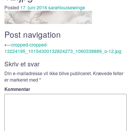
Posted
17. juni 2016
sarahlouisewinge
Post navigation
⟵
cropped-cropped-
13224195_10154300132824273_1060338889_o-12.jpg
Skriv et svar
Din e-mailadresse vil ikke blive publiceret.
Krævede felter
er markeret med
*
Kommentar