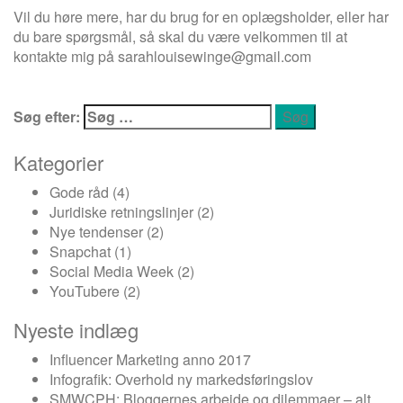
Vil du høre mere, har du brug for en oplægsholder, eller har
du bare spørgsmål, så skal du være velkommen til at
kontakte mig på
sarahlouisewinge@gmail.com
Søg efter:
Kategorier
Gode råd
(4)
Juridiske retningslinjer
(2)
Nye tendenser
(2)
Snapchat
(1)
Social Media Week
(2)
YouTubere
(2)
Nyeste indlæg
Influencer Marketing anno 2017
Infografik: Overhold ny markedsføringslov
SMWCPH: Bloggernes arbejde og dilemmaer – alt